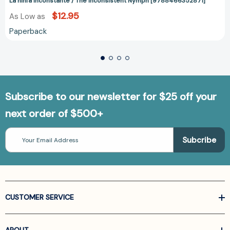
La ninfa inconstante / The Inconsistent Nymph [9788466352871]
$12.95
As Low as
Paperback
Subscribe to our newsletter for $25 off your
next order of $500+
Email
Address
CUSTOMER SERVICE