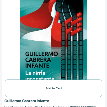
The
Inconsistent
Nymph
[9788466352871]
Add to Cart
Guillermo Cabrera Infante