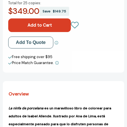
Total for
25 copies:
of
of
$349.00
La
La
Save
$149.75
ninfa
ninfa
de
de
porcelana
porcelana
/
/
The
The
Add to My Wish List
Add To Quote
Porcelain
Porcelain
Nymph
Nymph
Create New Wish List
[9788401019098]
[9788401019098]
Free shipping over $95
Price Match Guarantee.
View All Wish List
Overview
La ninfa de porcelana
es un maravilloso libro de colorear para
adultos de Isabel Allende. Ilustrado por Ana de Lima, está
especialmente pensado para que lo disfruten personas de