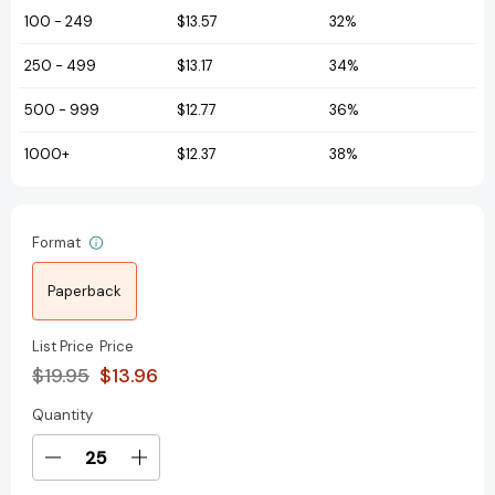
100
-
249
$13.57
32%
250
-
499
$13.17
34%
500
-
999
$12.77
36%
1000+
$12.37
38%
Format
Paperback
List Price
Price
$19.95
$13.96
Quantity
Current
Stock:
Decrease
Increase
Quantity
Quantity