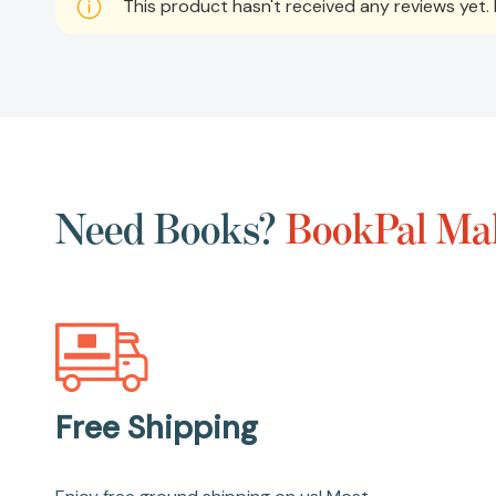
This product hasn't received any reviews yet. B
Need Books?
BookPal Mak
Free Shipping