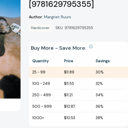
[9781629795355]
Author:
Margriet Ruurs
Hardcover
SKU:
9781629795355
Buy More - Save More.
Quantity
Price
Savings
25
-
99
$11.89
30%
100
-
249
$11.55
32%
250
-
499
$11.21
34%
500
-
999
$10.87
36%
1000+
$10.53
38%