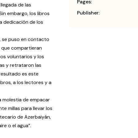
Pages:
llegada de las
Publisher:
in embargo, los libros
la dedicación de los
se puso en contacto
ió que compartieran
os voluntarios y los
s y retrataron las
l resultado es este
bros, a los lectores y a
molestia de empacar
te millas para llevar los
otecario de Azerbaiyán,
ire o el agua”.