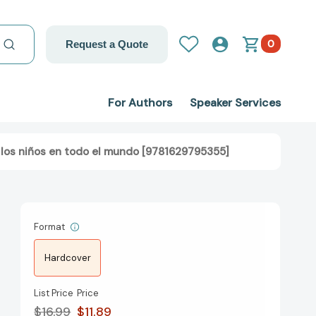
0
Request a Quote
For Authors
Speaker Services
 a los niños en todo el mundo [9781629795355]
Format
Hardcover
List Price
Price
$16.99
$11.89