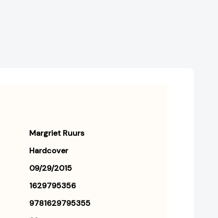
niños
niños
en
en
todo
todo
el
el
mundo
mundo
[9781629795355]
[9781629795355]
Margriet Ruurs
Hardcover
09/29/2015
1629795356
9781629795355