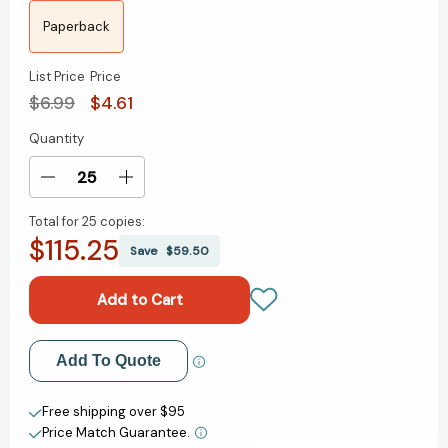
Paperback
List Price
Price
$6.99
$4.61
Quantity
Current
Stock:
Decrease
Increase
Quantity
Quantity
Total for
25 copies:
of
of
$115.25
¿Qué
¿Qué
Save
$59.50
fue
fue
el
el
Titanic?
Titanic?
(What
(What
Was
Was
Add to My Wish List
Add To Quote
the
the
Titanic?
Titanic?
Create New Wish List
Spanish
Spanish
Free shipping over $95
Edition)
Edition)
Price Match Guarantee.
View All Wish List
(¿Qué
(¿Qué