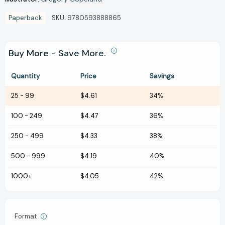
Paperback
SKU:
9780593888865
Buy More - Save More.
Quantity
Price
Savings
25
-
99
$4.61
34%
100
-
249
$4.47
36%
250
-
499
$4.33
38%
500
-
999
$4.19
40%
1000+
$4.05
42%
Format