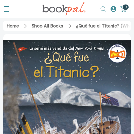
0
Home
Shop All Books
¿Qué fue el Titanic? (Wha