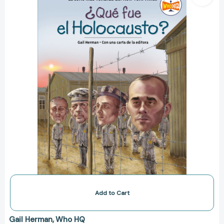
Holocausto?
(What
Was
the
Holocaust?
Spanish
Edition)
(¿Qué
fue?)
[9780593752340]
Add to Cart
Gail Herman
Who HQ