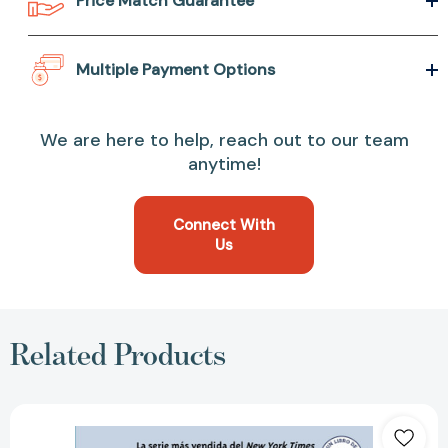
Price Match Guarantee
Multiple Payment Options
We are here to help, reach out to our team
anytime!
Connect With
Us
Related Products
¿Qué
fue
el