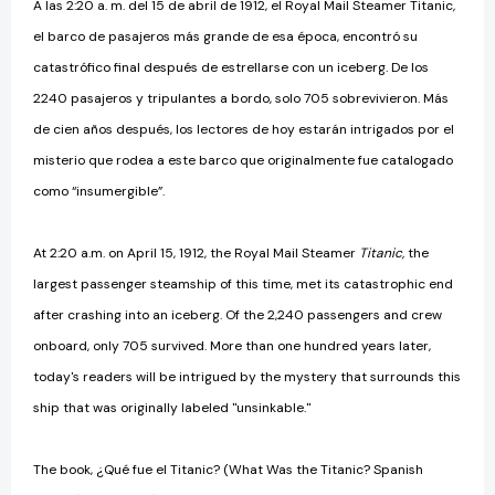
A las 2:20 a. m. del 15 de abril de 1912, el Royal Mail Steamer Titanic
,
el barco de pasajeros más grande de esa época, encontró su
catastrófico final después de estrellarse con un iceberg. De los
2240 pasajeros y tripulantes a bordo, solo 705 sobrevivieron. Más
de cien años después, los lectores de hoy estarán intrigados por el
misterio que rodea a este barco que originalmente fue catalogado
como “insumergible”.
At 2:20 a.m. on April 15, 1912, the Royal Mail Steamer
Titanic,
the
largest passenger steamship of this time, met its catastrophic end
after crashing into an iceberg. Of the 2,240 passengers and crew
onboard, only 705 survived. More than one hundred years later,
today's readers will be intrigued by the mystery that surrounds this
ship that was originally labeled "unsinkable."
The book, ¿Qué fue el Titanic? (What Was the Titanic? Spanish