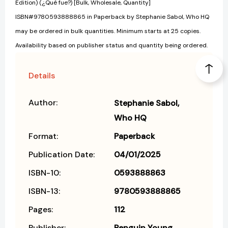
Edition) (¿Qué fue?) [Bulk, Wholesale, Quantity]
ISBN#9780593888865 in Paperback by Stephanie Sabol, Who HQ
may be ordered in bulk quantities. Minimum starts at 25 copies.
Availability based on publisher status and quantity being ordered.
Details
Author:
Stephanie Sabol
Who HQ
Format:
Paperback
Publication Date:
04/01/2025
ISBN-10:
0593888863
ISBN-13:
9780593888865
Pages:
112
Publisher:
Penguin Young