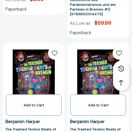
Geschichte des
Parlamentarismus und der
zur
Paperback
Parteien in Bremen #1)
Geschichte
[9783810004475]
des
$59.99
As Low as
Parlamentarism
und
Paperback
der
Parteien
The
The
in
Trashed
Trashed
Bremen
Techno
Techno
#1)
Beats
Beats
[97838100044
of
of
Bremen:
Bremen:
A
A
Graphic
Graphic
Novel
Novel
(Far
(Far
Add to Cart
Add to Cart
Out
Out
Fairy
Fairy
Benjamin Harper
Benjamin Harper
Tales)
Tales)
The Trashed Techno Beats of
The Trashed Techno Beats of
[9781666335675]
[978166633561