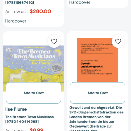
Hardcover
[9783111667492]
1:
$280.00
As Low as
Personallisten
[9783111667492]
Hardcover
The
Gewollt
Bremen
und
Town
durchgesetzt:
Musicians
Die
[9780440414568]
SPD-
Bürgerschaftsfr
des
Landes
Bremen
von
Add to Cart
Add to Cart
der
Jahrhundertwe
Gewollt und durchgesetzt: Die
Ilse Plume
bis
SPD-Bürgerschaftsfraktion des
The Bremen Town Musicians
Landes Bremen von der
zur
[9780440414568]
Jahrhundertwende bis zur
Gegenwart
Gegenwart (Beiträge zur
$8.99
As Low as
(Beiträge