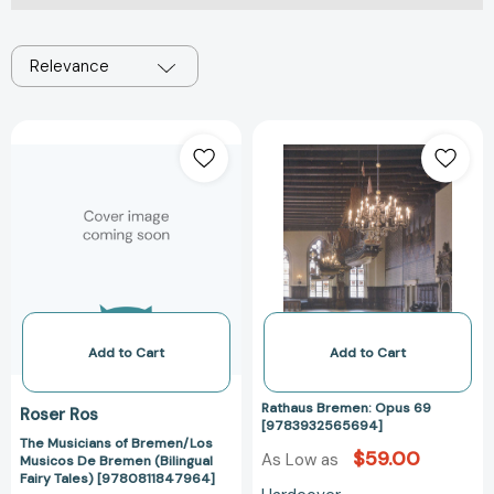
Relevance
The
Rathaus
Musicians
Bremen:
of
Opus
Bremen/Los
69
Musicos
[97839325656
De
Bremen
(Bilingual
Fairy
Tales)
Add to Cart
Add to Cart
[9780811847964]
Rathaus Bremen: Opus 69
Roser Ros
[9783932565694]
The Musicians of Bremen/Los
$59.00
As Low as
Musicos De Bremen (Bilingual
Fairy Tales) [9780811847964]