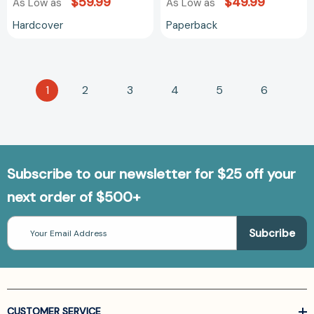
$59.99
$49.99
As Low as
As Low as
Hardcover
Paperback
1
2
3
4
5
6
Subscribe to our newsletter for $25 off your
next order of $500+
Email
Address
CUSTOMER SERVICE