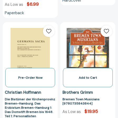
Hardcover
$6.99
As Low as
Paperback
Die
Bremen
Bistümer
Town
der
Musicians
Kirchenprovinz
[97807358438
Bremen-
Hamburg.
Das
Erzbistum
Bremen-
Hamburg
Pre-Order Now
Add to Cart
1:
Das
Christian Hoffmann
Brothers Grimm
Domstift
Die Bistümer der Kirchenprovinz
Bremen Town Musicians
Bremen
Bremen-Hamburg. Das
[9780735843844]
bis
Erzbistum Bremen-Hamburg 1:
$19.95
1648.
As Low as
Das Domstift Bremen bis 1648.
Teil 1: Personallisten
Teil