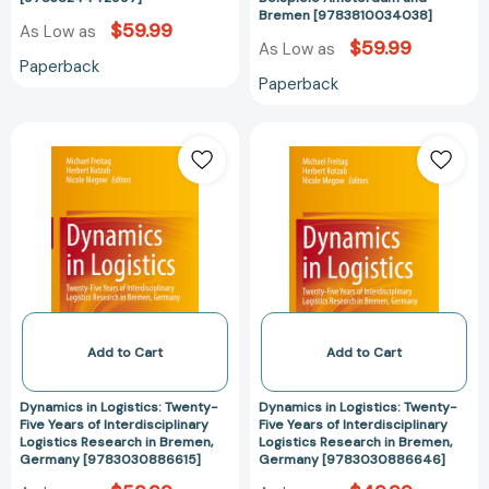
Bremen [9783810034038]
$59.99
As Low as
$59.99
As Low as
Paperback
Paperback
Dynamics
Dynamics
in
in
Logistics:
Logistics:
Twenty-
Twenty-
Five
Five
Years
Years
of
of
Interdisciplinary
Interdisciplinar
Logistics
Logistics
Research
Research
Add to Cart
Add to Cart
in
in
Bremen,
Bremen,
Dynamics in Logistics: Twenty-
Dynamics in Logistics: Twenty-
Germany
Germany
Five Years of Interdisciplinary
Five Years of Interdisciplinary
Logistics Research in Bremen,
Logistics Research in Bremen,
[9783030886615]
[97830308866
Germany [9783030886615]
Germany [9783030886646]