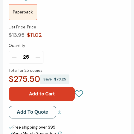
Paperback
List Price
Price
$13.95
$11.02
Quantity
Current
Stock:
Decrease
Increase
Quantity
Quantity
Total for
25 copies:
of
of
$275.50
Quién
Quién
Save
$73.25
Se
Se
Ha
Ha
Llevado
Llevado
Mi
Mi
Queso?
Queso?
Add to My Wish List
Add To Quote
Create New Wish List
Free shipping over $95
Price Match Guarantee.