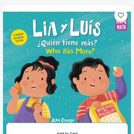
Lia
y
Luís:
¿Quién
Tiene
Más?
/
Lia
&
Luis:
Who
Has
More?
(Spanish
Bilingual
Edition)
(Storytelling
Math)
[9781623542078]
Add to Cart